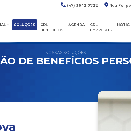
(47) 3642 0722
|
Rua Felipe
AL +
SOLUÇÕES
CDL
AGENDA
CDL
NOTÍCI
BENEFÍCIOS
EMPREGOS
NOSSAS SOLUÇÕES
ÃO DE BENEFÍCIOS PER
ova