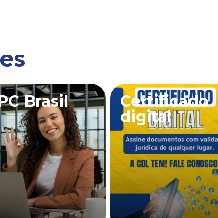
ões
PC Brasil
Certificado
digital